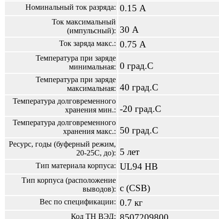
Номинальный ток разряда:
0.15 А
Ток максимальный
30 А
(импульсный):
Ток заряда макс.:
0.75 А
Температура при заряде
0 град.С
минимальная:
Температура при заряде
40 град.С
максимальная:
Температура долговременного
-20 град.С
хранения мин.:
Температура долговременного
50 град.С
хранения макс.:
Ресурс, годы (буферный режим,
5 лет
20-25С, до):
Тип материала корпуса:
UL94 HB
Тип корпуса (расположение
c (CSB)
выводов):
Вес по спецификации:
0.7 кг
Код ТН ВЭД:
8507209800