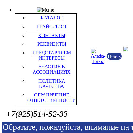
Элемент Прайса отсутствует или снят с продажи
В случаях (мы уверены
КАТАЛОГ
имеющих системного характера), е
ПРАЙС-ЛИСТ
КОНТАКТЫ
останетесь недовольны качеством 
РЕКВИЗИТЫ
оперативностью решения нашими
ПРЕДСТАВЛЯЕМ
сотрудниками стоящих перед Вами 
Поиск
ИНТЕРЕСЫ
поставленных Вами вопросов, прос
УЧАСТИЕ В
АССОЦИАЦИЯХ
обращаться непосредственно к
ПОЛИТИКА
генеральному директору
КАЧЕСТВА
Орлову Сергею Борисовичу
ОГРАНИЧЕНИЕ
ОТВЕТСТВЕННОСТИ
osb@alpha-energy.ru
+7(925)514-52-33
Обратите, пожалуйста, внимание на т