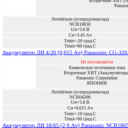
Вторичные ХИТ (А
Panaso
Литий/ион (углерод/никелад)
NCR18650
Uн=3.6 В
Сн=3.45 Ач
Tmin=-20 град.С
Tmax=60 град.С
Аккумулятор ЛИ 4/20 (0,015 Ач) Panasonic CG-32
Не поставляется
Химические источники тока
Вторичные ХИТ (Аккумуляторы
Panasonic Corporation
ЯПОНИЯ
Литий/ион (углерод/никелад)
NCR04200
Uн=3.8 В
Сн=0.015 Ач
Tmin=-10 град.С
Tmax=60 град.С
Аккумулятор ЛИ 18/65 (2,9 Ач) Panasonic NCR186