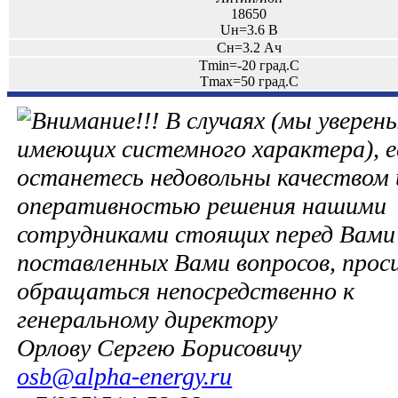
18650
Uн=3.6 В
Сн=3.2 Ач
Tmin=-20 град.С
Tmax=50 град.С
В случаях (мы уверены
имеющих системного характера), е
останетесь недовольны качеством 
оперативностью решения нашими
сотрудниками стоящих перед Вами 
поставленных Вами вопросов, прос
обращаться непосредственно к
генеральному директору
Орлову Сергею Борисовичу
osb@alpha-energy.ru