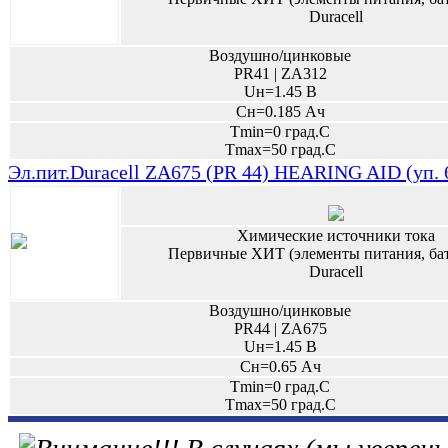
Duracell
Воздушно/цинковые
PR41 | ZA312
Uн=1.45 В
Сн=0.185 Ач
Tmin=0 град.С
Tmax=50 град.С
Эл.пит.Duracell ZA675 (PR 44) HEARING AID (уп.
Химические источники тока
Первичные ХИТ (элементы питания, ба
Duracell
Воздушно/цинковые
PR44 | ZA675
Uн=1.45 В
Сн=0.65 Ач
Tmin=0 град.С
Tmax=50 град.С