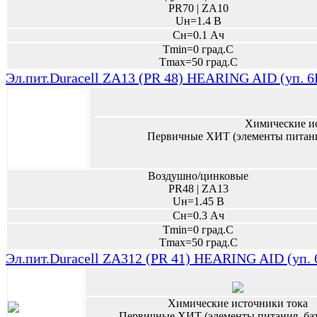
PR70 | ZA10
Uн=1.4 В
Сн=0.1 Ач
Tmin=0 град.С
Tmax=50 град.С
Эл.пит.Duracell ZA13 (PR 48) HEARING AID (уп. 
Химические и
Первичные ХИТ (элементы питани
Воздушно/цинковые
PR48 | ZA13
Uн=1.45 В
Сн=0.3 Ач
Tmin=0 град.С
Tmax=50 град.С
Эл.пит.Duracell ZA312 (PR 41) HEARING AID (уп.
Химические источники тока
Первичные ХИТ (элементы питания, ба